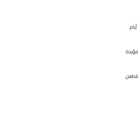
ئة طلب الترخيص يتم تبليغ طالب الترخيص خطياً بالقرار والأسباب الموجبة للرفض، وذلك خلال (7) أيام
سباب المؤيدة
اً للطعن