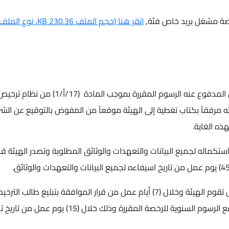
صة مشغل بريد خاص فئة,
انقر هنا (حجم الملف 230.36 KB، نوع الملف PDF)
يقوم طالب الترخيص بتقديم طلب الترخيص المدفوع عنه الرسوم المقررة بموجب المادة (17/أ/1) من نظام تر
د الخاص لسنة 2004 وتعديلاته مرفقاً بكتاب تغطية إلى الهيئة موقعاً من المفوض بالتوقيع عن ال
ذه الغاية.
ستكماله لجميع البيانات والتعهدات والوثائق المطلوبة وتصدر الهيئة قرا
في حال موافقة الهيئة على طلب الترخيص تقوم الهيئة وخلال (7) أيام عمل من قرار الموافقة بتبليغ طالب الت
بالموافقة والطلب منه مراجعة الهيئة لدفع الرسوم السنوية للرخصة المقررة وذلك خلال (15) يوم