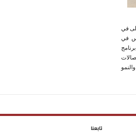
لى في
وس في
برنامج
تصالات
النمو
تابعنا